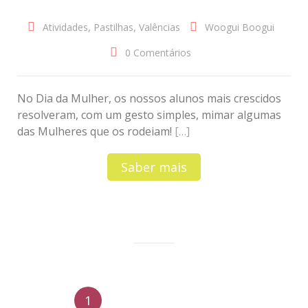
,
,
Atividades
Pastilhas
Valências
Woogui Boogui
0 Comentários
No Dia da Mulher, os nossos alunos mais crescidos
resolveram, com um gesto simples, mimar algumas
das Mulheres que os rodeiam!
[…]
Saber mais
N
1
2
3
Próximo
a