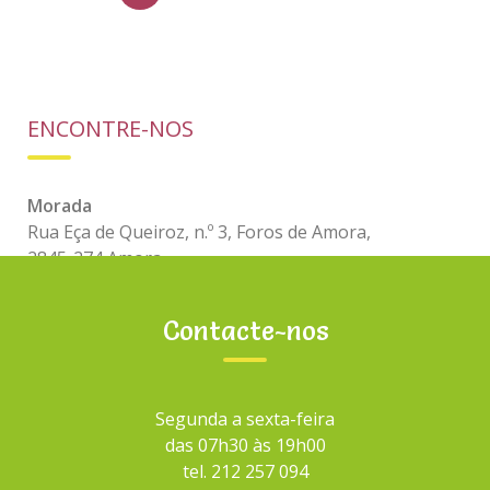
v
e
g
a
ç
ã
o
ENCONTRE-NOS
d
e
a
r
Morada
t
i
Rua Eça de Queiroz, n.º 3, Foros de Amora,
g
2845-274 Amora
o
s
Horas
Contacte-nos
Segunda a sexta-feira,
das 07h30 às 19h00
Segunda a sexta-feira
PESQUISAR
das 07h30 às 19h00
tel. 212 257 094