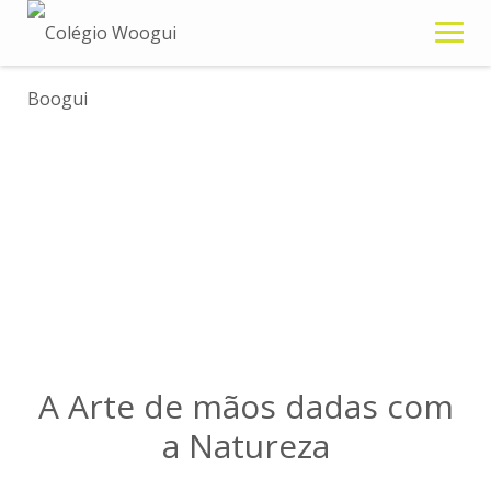
S
k
i
p
t
o
c
Autor:
Woogui Boogui
o
n
t
e
n
t
A Arte de mãos dadas com
a Natureza