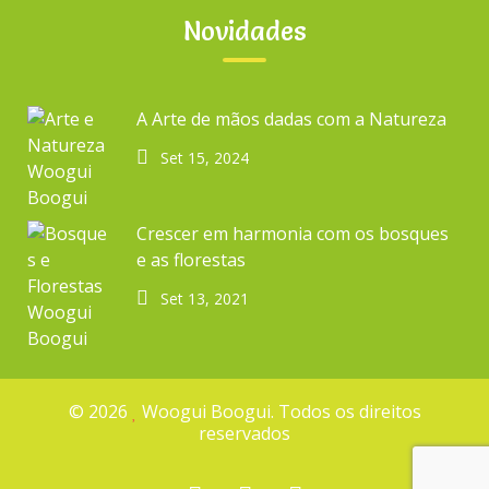
Valências
Novidades
ARTIGOS RECENTES
A Arte de mãos dadas com a Natureza
Set 15, 2024
A Arte de mãos dadas com a Natureza
Crescer em harmonia com os bosques e as florestas
Crescer em harmonia com os bosques
6 dicas para ajudarmos a salvar os oceanos
e as florestas
8 sugestões para crescer com a natureza
Set 13, 2021
Plano de Contingência – Covid-19
© 2026
Woogui Boogui. Todos os direitos
reservados