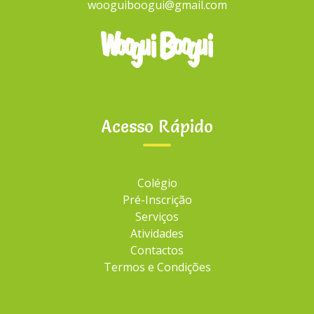
wooguiboogui@gmail.com
P
e
s
q
CATEGORIAS
u
i
s
Acesso Rápido
a
Atividades
r
Colégio
p
Famílias
o
Colégio
r
Pré-Inscrição
Pastilhas
:
Serviços
Projeto Educativo
Atividades
Contactos
Rebuçados
Termos e Condições
Século XIX
Século XX