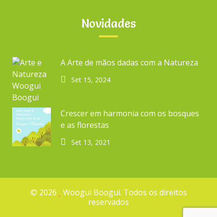
Valências
Novidades
A Arte de mãos dadas com a Natureza
ARTIGOS RECENTES
Set 15, 2024
A Arte de mãos dadas com a Natureza
Crescer em harmonia com os bosques
Crescer em harmonia com os bosques e as florestas
e as florestas
6 dicas para ajudarmos a salvar os oceanos
Set 13, 2021
8 sugestões para crescer com a natureza
Plano de Contingência – Covid-19
© 2026
Woogui Boogui. Todos os direitos
reservados