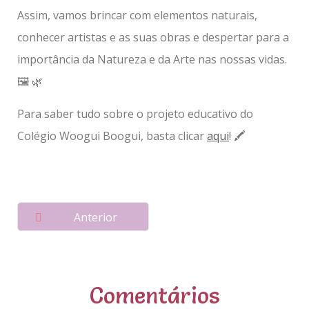
Assim, vamos brincar com elementos naturais,
conhecer artistas e as suas obras e despertar para a
importância da Natureza e da Arte nas nossas vidas.
🖼 🌿
Para saber tudo sobre o projeto educativo do
Colégio Woogui Boogui, basta clicar
aqui
!
🖍
P
o
Anterior
s
t
n
a
v
i
Comentários
g
a